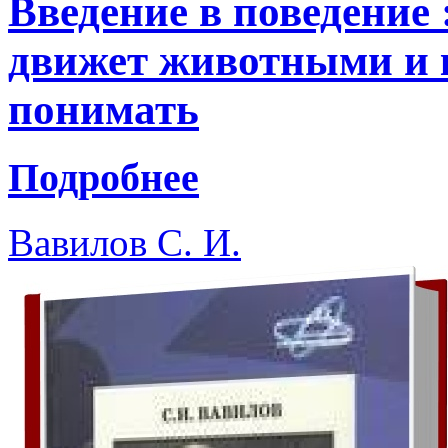
Введение в поведение 
движет животными и 
понимать
Подробнее
Вавилов С. И.