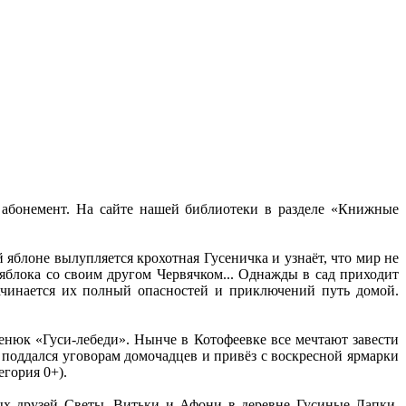
абонемент. На сайте нашей библиотеки в разделе «Книжные
яблоне вылупляется крохотная Гусеничка и узнаёт, что мир не
 яблока со своим другом Червячком... Однажды в сад приходит
 начинается их полный опасностей и приключений путь домой.
нюк «Гуси-лебеди». Нынче в Котофеевке все мечтают завести
 поддался уговорам домочадцев и привёз с воскресной ярмарки
гория 0+).
ых друзей Светы, Витьки и Афони в деревне Гусиные Лапки.