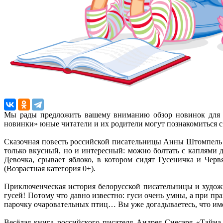
Мы рады предложить вашему вниманию обзор новинок для д
новинки» юные читатели и их родители могут познакомиться 
Сказочная повесть российской писательницы Анны Штомпель «Г
только вкусный, но и интересный: можно болтать с каплями д
Девочка, срывает яблоко, в котором сидят Гусеничка и Черв
(Возрастная категория 0+).
Приключенческая история белорусской писательницы и худож
гусей! Потому что давно известно: гуси очень умны, а при п
парочку очаровательных птиц… Вы уже догадываетесь, что име
Весёлая книга российского писателя Андрея Снесаря «Тайн