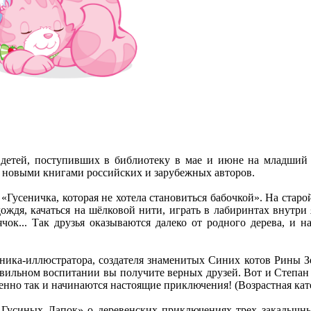
етей, поступивших в библиотеку в мае и июне на младший 
с новыми книгами российских и зарубежных авторов.
усеничка, которая не хотела становиться бабочкой». На старой 
ождя, качаться на шёлковой нити, играть в лабиринтах внутри
ячок... Так друзья оказываются далеко от родного дерева, и
ника-иллюстратора, создателя знаменитых Синих котов Рины Зе
равильном воспитании вы получите верных друзей. Вот и Степан
нно так и начинаются настоящие приключения! (Возрастная кате
а Гусиных Лапок» о деревенских приключениях трех закадычн