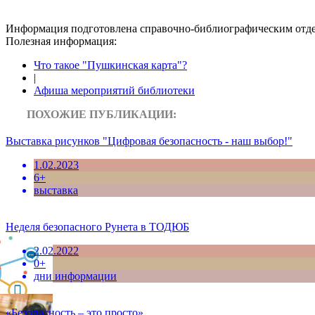
Информация подготовленa справочно-библиографическим отдело
Полезная информация:
Что такое "Пушкинская карта"?
|
Афиша мероприятий библиотеки
ПОХОЖИЕ ПУБЛИКАЦИИ:
Выставка рисунков "Цифровая безопасность - наш выбор!"
1.02.2023
6+
выставка
Неделя безопасного Рунета в ТОДЮБ
2.02.2022
0+
дни информации
«Безопасность – это просто»