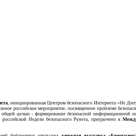
нета
, инициированная Центром безопасного Интернета «Не Допу
ционное российское мероприятие, посвященное проблеме безопа
 общей целью - формирование безопасной информационной онл
е российской Недели безопасного Рунета, приурочено к
Между
ашей библиотеки открылась
книжная выставка «Безопаснос