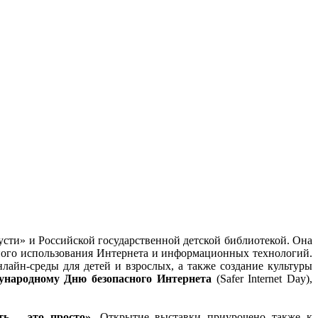
сти» и Российской государственной детской библиотекой. Она
сного использования Интернета и информационных технологий.
айн-среды для детей и взрослых, а также создание культуры
народному Дню безопасного Интернета
(Safer Internet Day),
ть – это просто»
. Открытие выставки приурочено также к