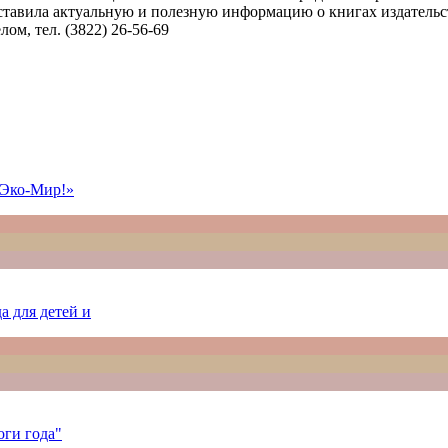
тавила актуальную и полезную информацию о книгах издательст
м, тел. (3822) 26-56-69
 Эко-Мир!»
а для детей и
оги года"