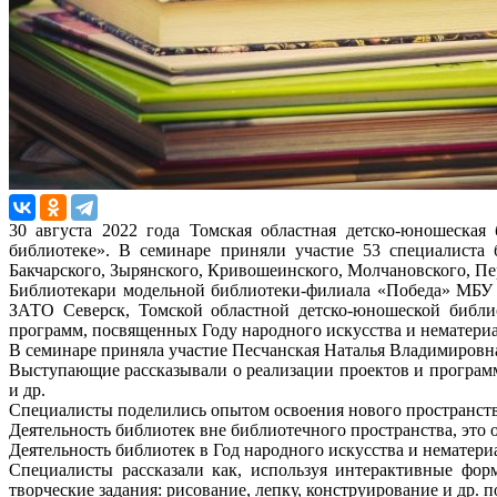
30 августа 2022 года Томская областная детско-юношеская
библиотеке». В семинаре приняли участие 53 специалиста б
Бакчарского, Зырянского, Кривошеинского, Молчановского, Пе
Библиотекари модельной библиотеки-филиала «Победа» МБУ 
ЗАТО Северск, Томской областной детско-юношеской библио
программ, посвященных Году народного искусства и нематериа
В семинаре приняла участие Песчанская Наталья Владимировна
Выступающие рассказывали о реализации проектов и программ
и др.
Специалисты поделились опытом освоения нового пространств
Деятельность библиотек вне библиотечного пространства, это
Деятельность библиотек в Год народного искусства и нематери
Специалисты рассказали как, используя интерактивные фо
творческие задания: рисование, лепку, конструирование и др