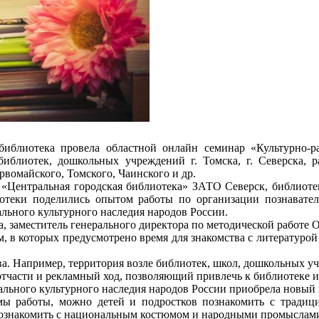
 библиотека провела областной онлайн семинар «Культурно-р
иблиотек, дошкольных учреждений г. Томска, г. Северска, р
рвомайского, Томского, Чаинского и др.
«Центральная городская библиотека» ЗАТО Северск, библиоте
теки поделились опытом работы по организации познаватель
льного культурного наследия народов России.
, заместитель генерального директора по методической работе О
, в которых предусмотрено время для знакомства с литературой
а. Например, территория возле библиотек, школ, дошкольных у
 отчасти и рекламный ход, позволяющий привлечь к библиотеке 
ального культурного наследия народов России приобрела новый 
рмы работы, можно детей и подростков познакомить с тради
. познакомить с национальным костюмом и народными промыслам