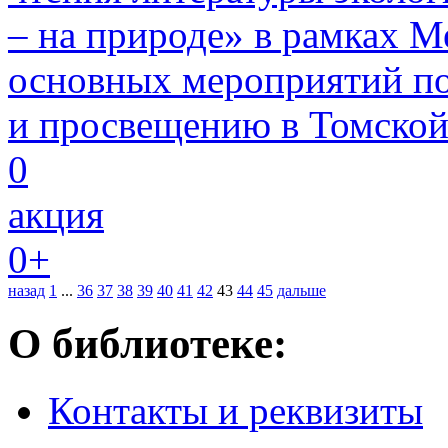
– на природе» в рамках 
основных мероприятий по
и просвещению в Томской 
0
акция
0+
назад
1
...
36
37
38
39
40
41
42
43
44
45
дальше
О библиотеке:
Контакты и реквизиты