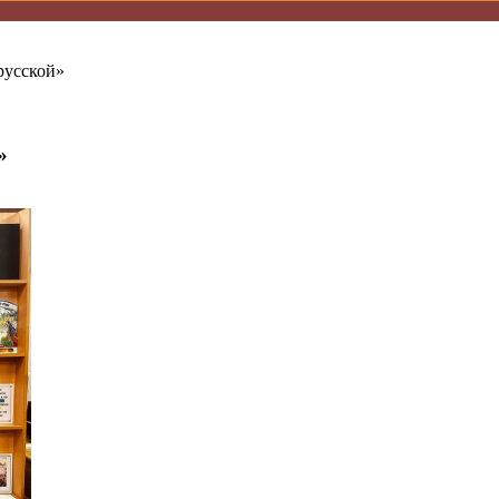
русской»
»