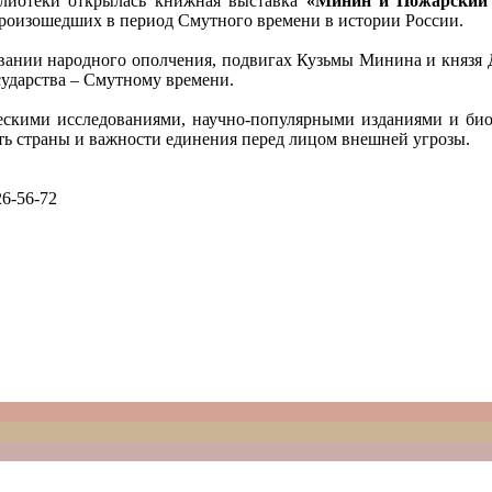
блиотеки открылась книжная выставка
«Минин и Пожарский 
произошедших в период Смутного времени в истории России.
ании народного ополчения, подвигах Кузьмы Минина и князя Д
сударства – Смутному времени.
ическими исследованиями, научно-популярными изданиями и би
сть страны и важности единения перед лицом внешней угрозы.
6-56-72