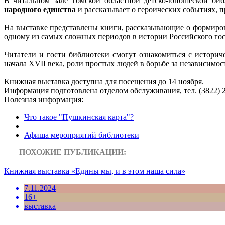
В читальном зале Томской областной детско-юношеской би
народного единства
и рассказывает о героических событиях, 
На выставке представлены книги, рассказывающие о формиров
одному из самых сложных периодов в истории Российского го
Читатели и гости библиотеки смогут ознакомиться с истор
начала XVII века, роли простых людей в борьбе за независимо
Книжная выставка доступна для посещения до 14 ноября.
Информация подготовленa отделом обслуживания, тел. (3822) 2
Полезная информация:
Что такое "Пушкинская карта"?
|
Афиша мероприятий библиотеки
ПОХОЖИЕ ПУБЛИКАЦИИ:
Книжная выставка «Едины мы, и в этом наша сила»
7.11.2024
16+
выставка