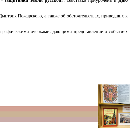
- защитники земли русской»
. Выставка приурочена к
Дню
митрия Пожарского, а также об обстоятельствах, приведших к
ографическими очерками, дающими представление о событиях