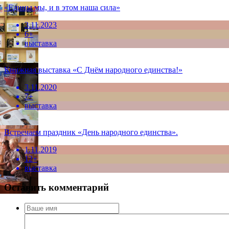
«Едины мы, и в этом наша сила»
3.11.2023
6+
выставка
Книжная выставка «С Днём народного единства!»
3.11.2020
7+
выставка
Встречаем праздник «День народного единства».
1.11.2019
12+
выставка
Оставить комментарий