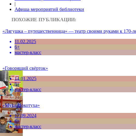
|
Афиша мероприятий библиотеки
ПОХОЖИЕ ПУБЛИКАЦИИ:
«Лягушка – путешественница» — театр своими руками к 170-л
11.02.2025
6+
мастер-класс
«Говорящий свёрток»
14.01.2025
6+
мастер-класс
«Муха-Цокотуха»
17.09.2024
6+
мастер-класс