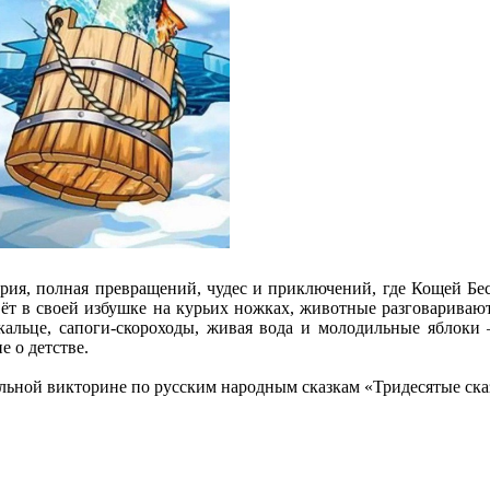
тория, полная превращений, чудес и приключений, где Кощей Б
вёт в своей избушке на курьих ножках, животные разговариваю
еркальце, сапоги-скороходы, живая вода и молодильные яблок
е о детстве.
ельной викторине по русским народным сказкам «Тридесятые ска