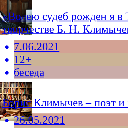
«Волею судеб рожден я в
творчестве Б. Н. Климыче
7.06.2021
12+
беседа
Борис Климычев – поэт и 
26.05.2021