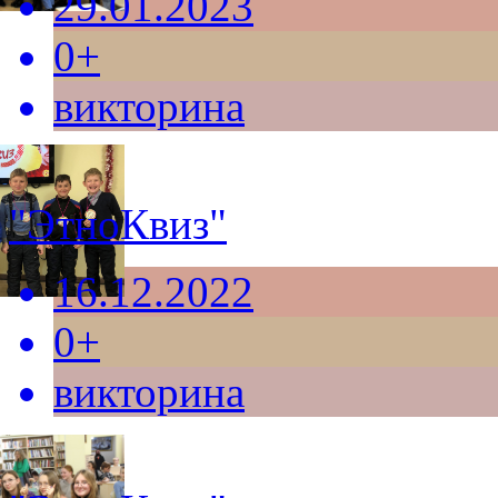
29.01.2023
0+
викторина
"ЭтноКвиз"
16.12.2022
0+
викторина