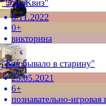
"ЭтноКвиз"
8.11.2022
0+
викторина
"Как бывало в старину"
25.05.2021
6+
познавательно-игровая