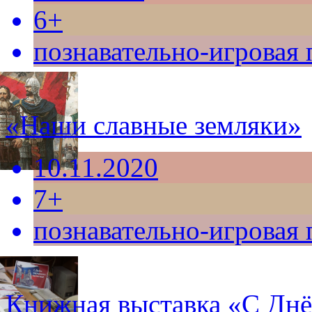
6+
познавательно-игровая
«Наши славные земляки»
10.11.2020
7+
познавательно-игровая
Книжная выставка «С Днё