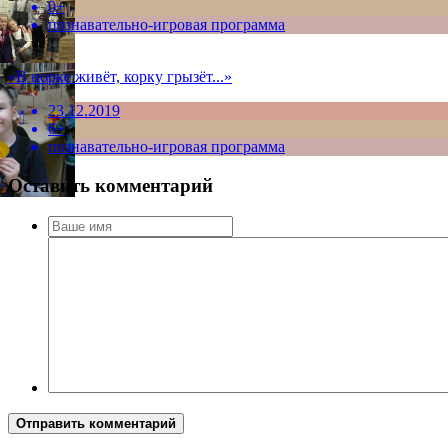
0+
познавательно-игровая программа
«В норке живёт, корку грызёт...»
23.12.2019
6+
познавательно-игровая программа
Оставить комментарий
Отправить комментарий