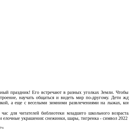
ный праздник! Его встречают в разных уголках Земли. Чтоб
строение, научать общаться и видеть мир по-другому. Дети ж
кой, а еще с веселыми зимними развлечениями на лыжах, конь
й час для читателей библиотеки младшего школьного возраста
 елочные украшения: снежинки, шары, тигренка - символ 2022 г
71