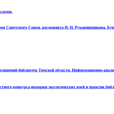
акладок
роя Советского Союза, космонавта Н. Н. Рукавишникова. Бу
бъединений библиотек Томской области. Информационно-анал
тного конкурса-ярмарки экологических идей и практик библ