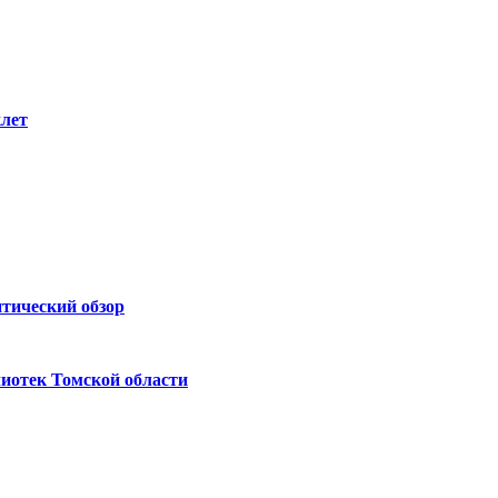
клет
итический обзор
иотек Томской области