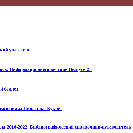
кий указатель
оиск. Информационный вестник Выпуск 23
 буклет
имировича Липатова. Буклет
ры 2016-2022. Библиографический справочник-путеводитель