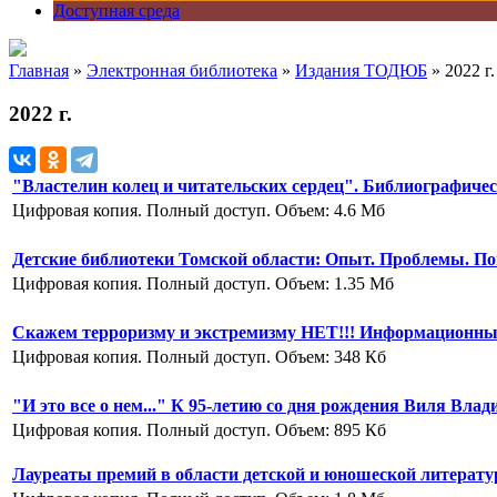
Доступная среда
Главная
»
Электронная библиотека
»
Издания ТОДЮБ
» 2022 г.
2022 г.
"Властелин колец и читательских сердец". Библиографичес
Цифровая копия. Полный доступ. Объем: 4.6 Мб
Детские библиотеки Томской области: Опыт. Проблемы. П
Цифровая копия. Полный доступ. Объем: 1.35 Мб
Скажем терроризму и экстремизму НЕТ!!!
Информационный
Цифровая копия. Полный доступ. Объем: 348 Кб
"И это все о нем..."
К 95-летию со дня рождения Виля Влад
Цифровая копия. Полный доступ. Объем: 895 Кб
Лауреаты премий в области детской и юношеской литерату